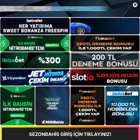
×
SEZONBAHİS GİRİŞ İÇİN TIKLAYINIZ!