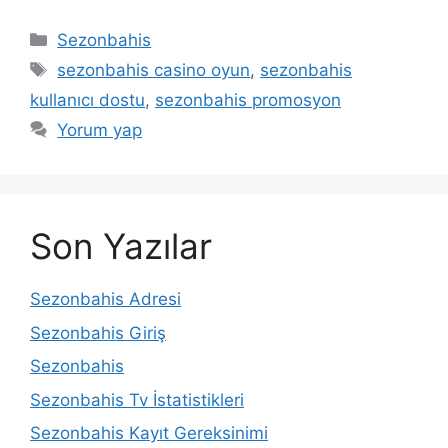
Kategoriler
Sezonbahis
Etiketler
sezonbahis casino oyun
,
sezonbahis
kullanıcı dostu
,
sezonbahis promosyon
Yorum yap
Son Yazılar
Sezonbahis Adresi
Sezonbahis Giriş
Sezonbahis
Sezonbahis Tv İstatistikleri
Sezonbahis Kayıt Gereksinimi