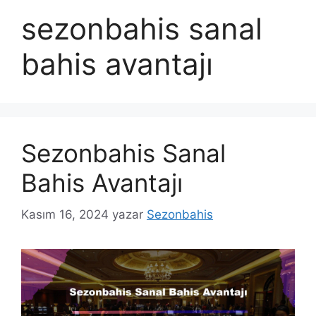
sezonbahis sanal
bahis avantajı
Sezonbahis Sanal
Bahis Avantajı
Kasım 16, 2024
yazar
Sezonbahis