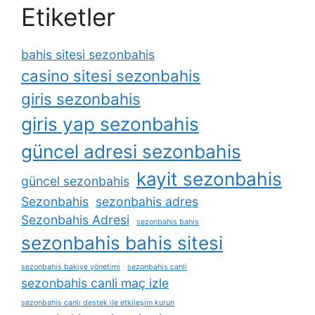
Etiketler
bahis sitesi sezonbahis
casino sitesi sezonbahis
giris sezonbahis
giris yap sezonbahis
güncel adresi sezonbahis
kayit sezonbahis
güncel sezonbahis
Sezonbahis
sezonbahis adres
Sezonbahis Adresi
sezonbahis bahis
sezonbahis bahis sitesi
sezonbahis bakiye yönetimi
sezonbahis canli
sezonbahis canli maç izle
sezonbahis canlı destek i̇le etkileşim kurun