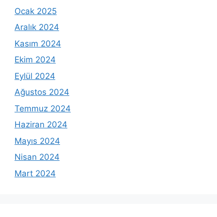
Ocak 2025
Aralık 2024
Kasım 2024
Ekim 2024
Eylül 2024
Ağustos 2024
Temmuz 2024
Haziran 2024
Mayıs 2024
Nisan 2024
Mart 2024