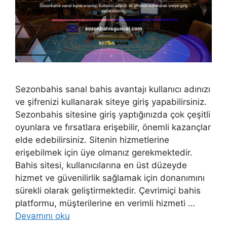
Sezonbahis sanal bahis avantajı kullanıcı adınızı
ve şifrenizi kullanarak siteye giriş yapabilirsiniz.
Sezonbahis sitesine giriş yaptığınızda çok çeşitli
oyunlara ve fırsatlara erişebilir, önemli kazançlar
elde edebilirsiniz. Sitenin hizmetlerine
erişebilmek için üye olmanız gerekmektedir.
Bahis sitesi, kullanıcılarına en üst düzeyde
hizmet ve güvenilirlik sağlamak için donanımını
sürekli olarak geliştirmektedir. Çevrimiçi bahis
platformu, müşterilerine en verimli hizmeti …
Devamını oku