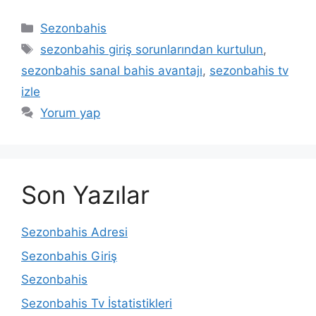
Kategoriler
Sezonbahis
Etiketler
sezonbahis giriş sorunlarından kurtulun
,
sezonbahis sanal bahis avantajı
,
sezonbahis tv
izle
Yorum yap
Son Yazılar
Sezonbahis Adresi
Sezonbahis Giriş
Sezonbahis
Sezonbahis Tv İstatistikleri