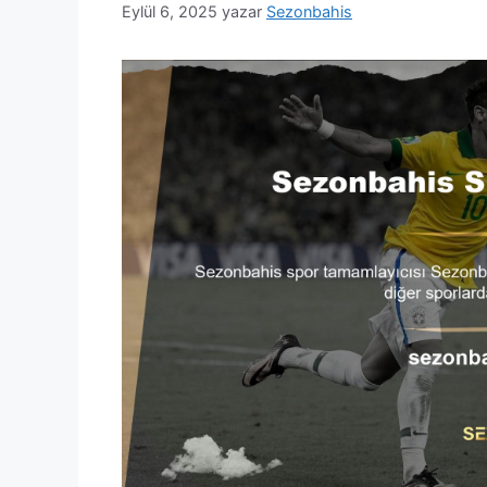
Eylül 6, 2025
yazar
Sezonbahis