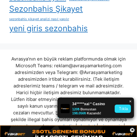
Sezonbahis Şikayet
sezonbahis şikayet analizi nasıl yapılır
yeni giris sezonbahis
Avrasya'nın en büyük reklam platformunda olmak için
Microsoft Teams:
reklam@avrasyamarketing.com
adresimizden veya Telegram: @Avrasyamarketing
adresimizden irtibat kurabilirsiniz. (Tek iletişim
adreslerimiz teams / telegram ve mail adresimizdir.
Harici hiçbir iletişim adresimiz bulunmamaktadır.
Lütfen itibar etmeyiniz.) Türkiye yasalarına göre 7258
sayılı kanun uyarınca yasa dışı bahis oynamanın
cezaları mevcuttur. Şu an bulunduğunuz site hiç bir
şekilde illegal bahis oyunları oynatmıyor ve oynamaya
aracı olmuyordur.
superbetin
|
almabet
|
winsmania
|
×
fantasiaslot
|
poligonbet
|
paribahis
|
tntgame
|
roxxbet