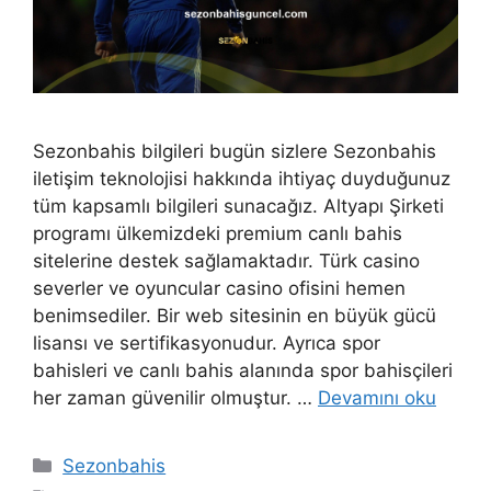
Sezonbahis bilgileri bugün sizlere Sezonbahis
iletişim teknolojisi hakkında ihtiyaç duyduğunuz
tüm kapsamlı bilgileri sunacağız. Altyapı Şirketi
programı ülkemizdeki premium canlı bahis
sitelerine destek sağlamaktadır. Türk casino
severler ve oyuncular casino ofisini hemen
benimsediler. Bir web sitesinin en büyük gücü
lisansı ve sertifikasyonudur. Ayrıca spor
bahisleri ve canlı bahis alanında spor bahisçileri
her zaman güvenilir olmuştur. …
Devamını oku
Kategoriler
Sezonbahis