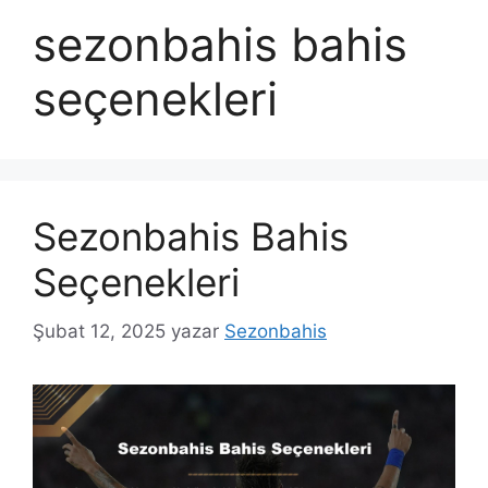
sezonbahis bahis
seçenekleri
Sezonbahis Bahis
Seçenekleri
Şubat 12, 2025
yazar
Sezonbahis