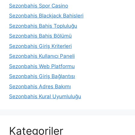
Sezonbahis Spor Casino
Sezonbahis Blackjack Bahisleri
Sezonbahis Bahis Topluluğu
Sezonbahis Bahis Bölümü
Sezonbahis Giriş Kriterleri
Sezonbahis Kullanıcı Paneli
Sezonbahis Web Platformu
Sezonbahis Giriş Bağlantısı
Sezonbahis Adres Bakımı
Sezonbahis Kural Uyumluluğu
Kategoriler