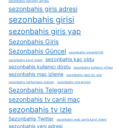
sezonbahis gelişmiş altyapı
sezonbahis giris adresi
sezonbahis girisi
sezonbahis giris yap
Sezonbahis Giriş
Sezonbahis Güncel
sezonbahis güvenilirliği
sezonbahis kaç oldu
sezonbahis kayıt i̇şlemi
sezonbahis kullanıcı dostu
sezonbahis kullanıcı şifresi
sezonbahis maç izleme
sezonbahis nasil bir site
sezonbahis performans oranları
sezonbahis site erişimi
Sezonbahis Telegram
sezonbahis tv canli maç
sezonbahis tv izle
Sezonbahis Twitter
sezonbahis web sayfa kayıt işlemi
sezonbahis yeni adresi