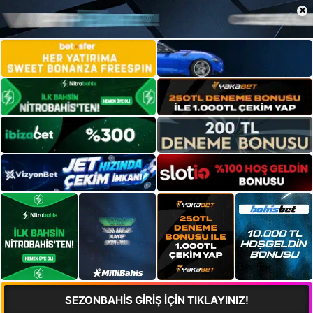
×
SEZONBAHİS GİRİŞ İÇİN TIKLAYINIZ!