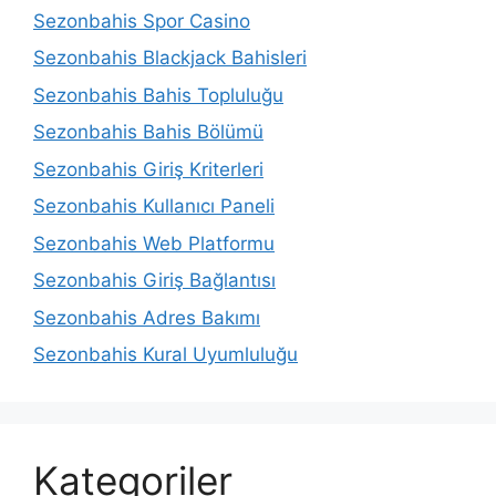
Sezonbahis Spor Casino
Sezonbahis Blackjack Bahisleri
Sezonbahis Bahis Topluluğu
Sezonbahis Bahis Bölümü
Sezonbahis Giriş Kriterleri
Sezonbahis Kullanıcı Paneli
Sezonbahis Web Platformu
Sezonbahis Giriş Bağlantısı
Sezonbahis Adres Bakımı
Sezonbahis Kural Uyumluluğu
Kategoriler