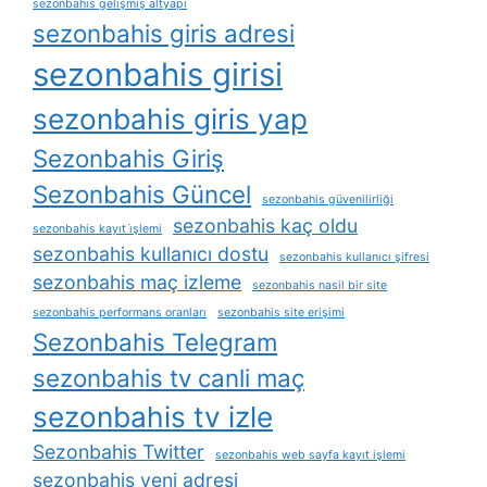
sezonbahis gelişmiş altyapı
sezonbahis giris adresi
sezonbahis girisi
sezonbahis giris yap
Sezonbahis Giriş
Sezonbahis Güncel
sezonbahis güvenilirliği
sezonbahis kaç oldu
sezonbahis kayıt i̇şlemi
sezonbahis kullanıcı dostu
sezonbahis kullanıcı şifresi
sezonbahis maç izleme
sezonbahis nasil bir site
sezonbahis performans oranları
sezonbahis site erişimi
Sezonbahis Telegram
sezonbahis tv canli maç
sezonbahis tv izle
Sezonbahis Twitter
sezonbahis web sayfa kayıt işlemi
sezonbahis yeni adresi