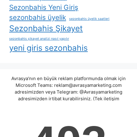
Sezonbahis Yeni Giriş
sezonbahis üyelik
sezonbahis üyelik saatleri
Sezonbahis Şikayet
sezonbahis şikayet analizi nasıl yapılır
yeni giris sezonbahis
Avrasya'nın en büyük reklam platformunda olmak için
Microsoft Teams:
reklam@avrasyamarketing.com
adresimizden veya Telegram: @Avrasyamarketing
adresimizden irtibat kurabilirsiniz. (Tek iletişim
adreslerimiz teams / telegram ve mail adresimizdir.
Harici hiçbir iletişim adresimiz bulunmamaktadır.
Lütfen itibar etmeyiniz.) Türkiye yasalarına göre 7258
sayılı kanun uyarınca yasa dışı bahis oynamanın
cezaları mevcuttur. Şu an bulunduğunuz site hiç bir