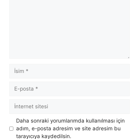
İsim
E-
posta
İnternet
sitesi
Daha sonraki yorumlarımda kullanılması için
adım, e-posta adresim ve site adresim bu
tarayıcıya kaydedilsin.