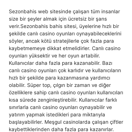
Sezonbahis web sitesinde çalışan tüm insanlar
size bir şeyler almak için ücretsiz bir şans
verir.Sezonbahis bahis sitesi, üyelerine hızlı bir
şekilde canlı casino oyunları oynayabileceklerini
söyler, ancak kötü stratejilerle çok fazla para
kaybetmemeye dikkat etmelidirler. Canlı casino
oyunları yüksektir ve her oyun artabilir.
Kullanıcılar daha fazla para kazanabilir. Bazı
canlı casino oyunları çok karlıdır ve kullanıcıların
hızlı bir şekilde para kazanmasına yardımcı
olabilir. Süper top, çılgın bir zaman ve diğer
özelliklere sahip canlı casino oyunları kullanıcıları
kısa sürede zenginleştirebilir. Kullanıcılar farklı
sınırlarla canlı casino oyunları oynayabilir ve
yatırım yapmak istedikleri para miktarıyla
başlayabilirler. Meşgul casinolarda çalışan çiftler
kaybettiklerinden daha fazla para kazanırlar.