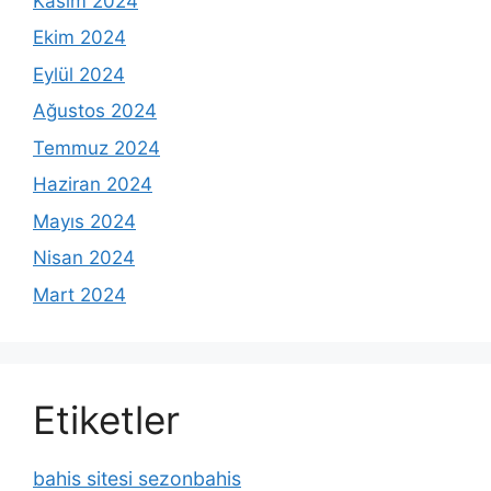
Kasım 2024
Ekim 2024
Eylül 2024
Ağustos 2024
Temmuz 2024
Haziran 2024
Mayıs 2024
Nisan 2024
Mart 2024
Etiketler
bahis sitesi sezonbahis