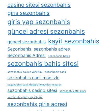
casino sitesi sezonbahis
giris sezonbahis
giris yap sezonbahis
güncel adresi sezonbahis
kayit sezonbahis
güncel sezonbahis
Sezonbahis
sezonbahis adres
Sezonbahis Adresi
sezonbahis bahis
sezonbahis bahis sitesi
sezonbahis bakiye yönetimi
sezonbahis canli
sezonbahis canli maç izle
sezonbahis canlı destek i̇le etkileşim kurun
sezonbahis casino sitesi
sezonbahis etki alanı
sezonbahis gelişmiş altyapı
sezonbahis giris adresi