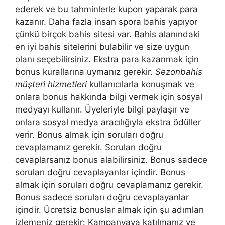
ederek ve bu tahminlerle kupon yaparak para
kazanır. Daha fazla insan spora bahis yapıyor
çünkü birçok bahis sitesi var. Bahis alanındaki
en iyi bahis sitelerini bulabilir ve size uygun
olanı seçebilirsiniz. Ekstra para kazanmak için
bonus kurallarına uymanız gerekir.
Sezonbahis
müşteri hizmetleri
kullanıcılarla konuşmak ve
onlara bonus hakkında bilgi vermek için sosyal
medyayı kullanır. Üyeleriyle bilgi paylaşır ve
onlara sosyal medya aracılığıyla ekstra ödüller
verir. Bonus almak için soruları doğru
cevaplamanız gerekir. Soruları doğru
cevaplarsanız bonus alabilirsiniz. Bonus sadece
soruları doğru cevaplayanlar içindir. Bonus
almak için soruları doğru cevaplamanız gerekir.
Bonus sadece soruları doğru cevaplayanlar
içindir. Ücretsiz bonuslar almak için şu adımları
izlemeniz gerekir: Kampanyaya katılmanız ve