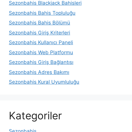
Sezonbahis Blackjack Bahisleri
Sezonbahis Bahis Topluluğu
Sezonbahis Bahis Bölümü
Sezonbahis Giriş Kriterleri
Sezonbahis Kullanıcı Paneli
Sezonbahis Web Platformu
Sezonbahis Giriş Bağlantısı
Sezonbahis Adres Bakımı
Sezonbahis Kural Uyumluluğu
Kategoriler
Sezonbahis