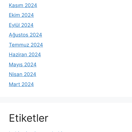
Kasım 2024
Ekim 2024
Eylül 2024
Ağustos 2024
Temmuz 2024
Haziran 2024
Mayıs 2024
Nisan 2024
Mart 2024
Etiketler