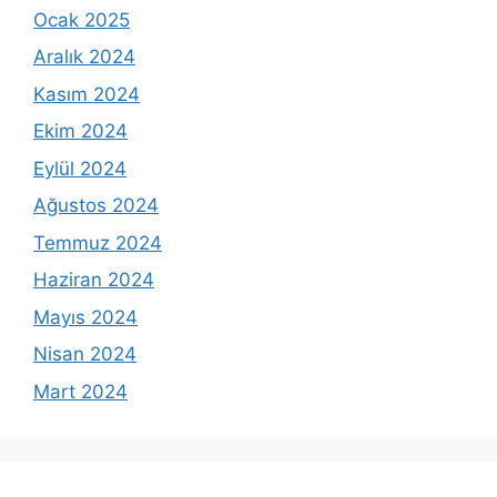
Ocak 2025
Aralık 2024
Kasım 2024
Ekim 2024
Eylül 2024
Ağustos 2024
Temmuz 2024
Haziran 2024
Mayıs 2024
Nisan 2024
Mart 2024