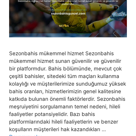
Sezonbahis mükemmel hizmet Sezonbahis
mükemmel hizmet sunan güvenilir ve güvenilir
bir platformdur. Bahis bölümünde, mevcut çok
çeşitli bahisler, sitedeki tüm maçları kullanma
kolaylığı ve müşterilerimize sunduğumuz yüksek
bahis oranları, hizmetlerimizin genel kalitesine
katkıda bulunan önemli faktörlerdir. Sezonbahis
meşruiyetini sorgulamanın temel nedeni, hileli
faaliyetler potansiyelidir. Bazı bahis
platformlarındaki hileli faaliyetlerin ve benzer
koşulların müşterileri hak kazandıkları …