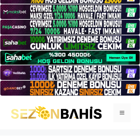
İçeriğe
atla
Menü