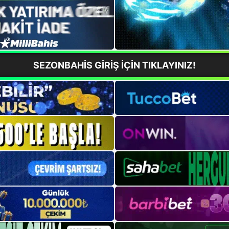
SEZONBAHİS GİRİŞ İÇİN TIKLAYINIZ!