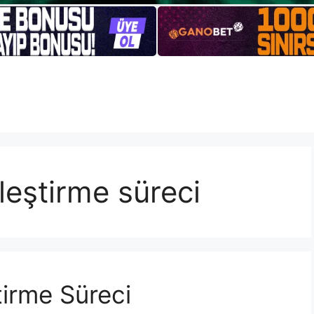
leştirme süreci
tirme Süreci