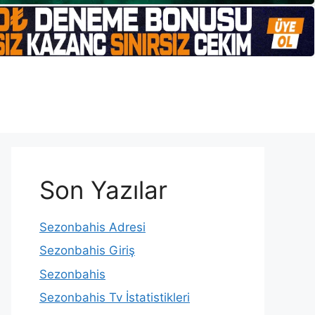
Son Yazılar
Sezonbahis Adresi
Sezonbahis Giriş
Sezonbahis
Sezonbahis Tv İstatistikleri