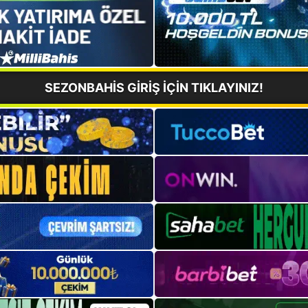
SEZONBAHİS GİRİŞ İÇİN TIKLAYINIZ!