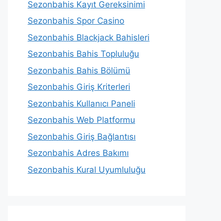
Sezonbahis Kayıt Gereksinimi
Sezonbahis Spor Casino
Sezonbahis Blackjack Bahisleri
Sezonbahis Bahis Topluluğu
Sezonbahis Bahis Bölümü
Sezonbahis Giriş Kriterleri
Sezonbahis Kullanıcı Paneli
Sezonbahis Web Platformu
Sezonbahis Giriş Bağlantısı
Sezonbahis Adres Bakımı
Sezonbahis Kural Uyumluluğu