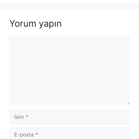
Yorum yapın
Yorum
İsim
E-
posta