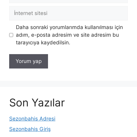
İnternet
sitesi
Daha sonraki yorumlarımda kullanılması için
adım, e-posta adresim ve site adresim bu
tarayıcıya kaydedilsin.
Son Yazılar
Sezonbahis Adresi
Sezonbahis Giriş