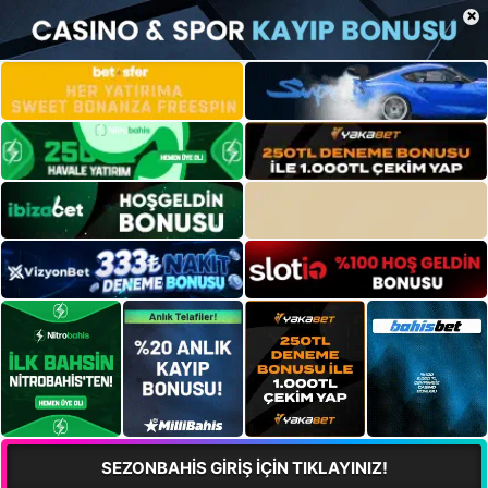
×
SEZONBAHİS GİRİŞ İÇİN TIKLAYINIZ!