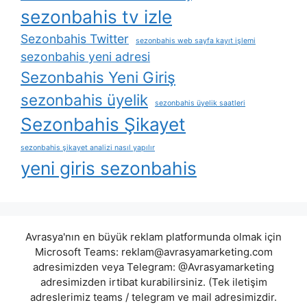
sezonbahis tv izle
Sezonbahis Twitter
sezonbahis web sayfa kayıt işlemi
sezonbahis yeni adresi
Sezonbahis Yeni Giriş
sezonbahis üyelik
sezonbahis üyelik saatleri
Sezonbahis Şikayet
sezonbahis şikayet analizi nasıl yapılır
yeni giris sezonbahis
Avrasya'nın en büyük reklam platformunda olmak için
Microsoft Teams:
reklam@avrasyamarketing.com
adresimizden veya Telegram: @Avrasyamarketing
adresimizden irtibat kurabilirsiniz. (Tek iletişim
adreslerimiz teams / telegram ve mail adresimizdir.