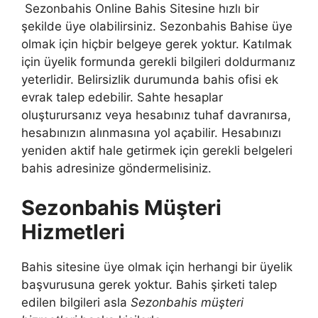
Sezonbahis Online Bahis Sitesine hızlı bir
şekilde üye olabilirsiniz. Sezonbahis Bahise üye
olmak için hiçbir belgeye gerek yoktur. Katılmak
için üyelik formunda gerekli bilgileri doldurmanız
yeterlidir. Belirsizlik durumunda bahis ofisi ek
evrak talep edebilir. Sahte hesaplar
oluşturursanız veya hesabınız tuhaf davranırsa,
hesabınızın alınmasına yol açabilir. Hesabınızı
yeniden aktif hale getirmek için gerekli belgeleri
bahis adresinize göndermelisiniz.
Sezonbahis Müşteri
Hizmetleri
Bahis sitesine üye olmak için herhangi bir üyelik
başvurusuna gerek yoktur. Bahis şirketi talep
edilen bilgileri asla
Sezonbahis müşteri