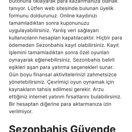
butonuna tıklayarak para kazanmanıza olanak
tanıyor. Lütfen web sitesinde bulunan üyelik
formunu doldurunuz. Online kaydınızı
tamamladıktan sonra kuponunuzu
uygulayabilirsiniz. Yanlış veri sağlayan
kullanıcıların hesapları kapatılacaktır. Hiçbir para
ödemeden Sezonbahis kayıt olabilirsiniz. Kayıt
işlemini tamamladıktan sonra özel oyunları
oynayarak eğlenebilirsiniz. Sezonbahis belirli
eşikleri aşan para yatırma seçenekleri sunar.
Gün boyu finansal aktivitelerinizi zahmetsizce
yönetebilirsiniz. Çevrimiçi oyun oynamak için
kaynakların tahsis edilmesi gerekir. Arzu
ettiğiniz internet yatırım fırsatlarını bulabilirsiniz.
Bir hesaptan diğerine para aktarmanıza izin
verilmiyor.
Sezonbahis Güvende