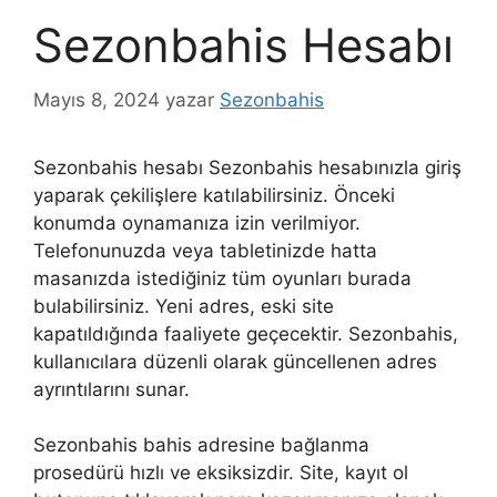
Sezonbahis Hesabı
Mayıs 8, 2024
yazar
Sezonbahis
Sezonbahis hesabı Sezonbahis hesabınızla giriş
yaparak çekilişlere katılabilirsiniz. Önceki
konumda oynamanıza izin verilmiyor.
Telefonunuzda veya tabletinizde hatta
masanızda istediğiniz tüm oyunları burada
bulabilirsiniz. Yeni adres, eski site
kapatıldığında faaliyete geçecektir. Sezonbahis,
kullanıcılara düzenli olarak güncellenen adres
ayrıntılarını sunar.
Sezonbahis bahis adresine bağlanma
prosedürü hızlı ve eksiksizdir. Site, kayıt ol