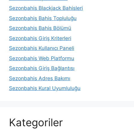
Sezonbahis Blackjack Bahisleri
Sezonbahis Bahis Topluluğu
Sezonbahis Bahis Bölümü
Sezonbahis Giriş Kriterleri
Sezonbahis Kullanıcı Paneli
Sezonbahis Web Platformu
Sezonbahis Giriş Bağlantısı
Sezonbahis Adres Bakımı
Sezonbahis Kural Uyumluluğu
Kategoriler