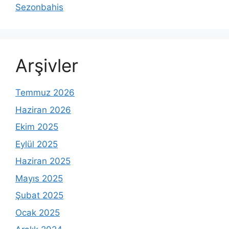
Sezonbahis
Arşivler
Temmuz 2026
Haziran 2026
Ekim 2025
Eylül 2025
Haziran 2025
Mayıs 2025
Şubat 2025
Ocak 2025