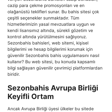
cazip para çekme promosyonları ve en
olağanüstü teklifleri sunar. Bu bahis sitesi çok
çeşitli seçenekler sunmaktadır. Tüm
hizmetlerimizin yasal mevzuatlara uygun ve
kendi lisansımız altında, sürekli gözetim ve
kontrol altında yürütülmesini sağlıyoruz.
Sezonbahis bahisleri, web sitemi, kişisel
bilgilerimi ve hesap bilgilerimi korumak için
güvenilir Sezonbahis bahis uygulamasını nasıl
kullanır? Bu web sitesi, bu konuda kapsamlı
bilgi sağlayan güvenilir çevrimiçi platformlardan
biridir.
Sezonbahis Avrupa Birliği
Keyifli Ortam
Ancak Avrupa Birliği üyesi ülkeler bu sitede