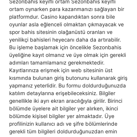
Sezonbahis keyifli ortam Sezonbahis keyifli
ortam oynarken para kazanmanızı sağlayan bir
platformdur. Casino kapandıktan sonra bile
oyunlar asla eğlenceli olmaktan çıkmayacak ve
spor bahis sitesinin olağanüstü oranları ve
yenilikçi bahisleri heyecanı daha da artırabilir.
Bu işleme başlamak için öncelikle Sezonbahis
üyeliğine kayıt olmanız ve üye olmak için gerekli
adımları tamamlamanız gerekmektedir.
Kayıtlarınıza erişmek için web sitesinin üst
kısmında bulunan giriş butonunu kullanarak giriş
yapmanız yeterlidir. Bu formu doldurduğunuzda
katılım detaylarına erişebileceksiniz. Bilgiler
genellikle iki ayrı ekran aracılığıyla girilir. Birinci
bölümde üyelere ait bilgiler yer alırken, ikinci
bölümde kişisel bilgiler yer almaktadır. Üye
profilinizin kullanıcı adı ve şifre bölümlerinde
gerekli tüm bilgileri doldurduğunuzdan emin