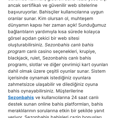
ancak sertifikalı ve güvenilir web sitelerine
başvuruyorlar. Bahisçiler kullanıcılarına uygun
oranlar sunar. Kim olursan ol, muhteşem
dünyamın kapısı her zaman açık! Sunduğumuz
bağlantıların yardımıyla kısa sürede kolayca
görsel açıdan çekici bir web sitesi
oluşturabilirsiniz.
Sezonbahis canlı bahis
program
canlı casino seçenekleri, krupiye,
blackjack, rulet, Sezonbahis canlı bahis
programı, slotlar ve diğer çevrimiçi kart oyunları
dahil olmak üzere çeşitli oyunlar sunar. Sistem
içerisinde oynamak istediğiniz oyunlara
zahmetsizce ulaşabilir ve dilediğiniz oyuna
bahis oynayabilirsiniz. Müşterilerine
Sezonbahis
ve kullanıcılarına 24 saat canlı
destek sunan online bahis platformları, bahis
meraklılarının sorularına etkin bir şekilde yanıt
veriyor. Sezonbahis bahisleri cazip bonusları,