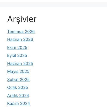
Arşivler
Temmuz 2026
Haziran 2026
Ekim 2025
Eylül 2025
Haziran 2025
Mayıs 2025
Şubat 2025
Ocak 2025
Aralık 2024
Kasım 2024