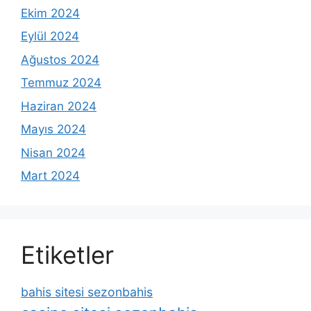
Ekim 2024
Eylül 2024
Ağustos 2024
Temmuz 2024
Haziran 2024
Mayıs 2024
Nisan 2024
Mart 2024
Etiketler
bahis sitesi sezonbahis