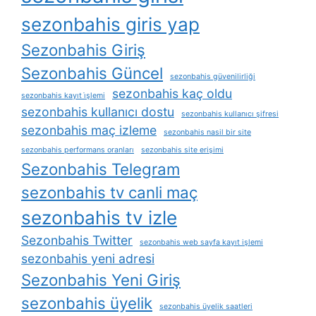
sezonbahis giris yap
Sezonbahis Giriş
Sezonbahis Güncel
sezonbahis güvenilirliği
sezonbahis kaç oldu
sezonbahis kayıt i̇şlemi
sezonbahis kullanıcı dostu
sezonbahis kullanıcı şifresi
sezonbahis maç izleme
sezonbahis nasil bir site
sezonbahis performans oranları
sezonbahis site erişimi
Sezonbahis Telegram
sezonbahis tv canli maç
sezonbahis tv izle
Sezonbahis Twitter
sezonbahis web sayfa kayıt işlemi
sezonbahis yeni adresi
Sezonbahis Yeni Giriş
sezonbahis üyelik
sezonbahis üyelik saatleri