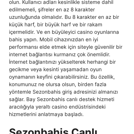
olun. Kullanıcı adları kesinlikle sisteme dahil
edilmemeli, şifreler en az 8 karakter
uzunluğunda olmalıdır. Bu 8 karakter en az bir
küçük harf, bir büyük harf ve bir rakam
içermelidir. Ve en büyüleyici casino oyunlarına
bahis yapın. Mobil cihazınızdan en iyi
performansı elde etmek için siteyle güvenilir bir
internet bağlantısı kurmanız çok önemlidir.
İnternet bağlantınızı yükselterek herhangi bir
gecikme veya kesinti yaşamadan oyun
oynamanın keyfini çıkarabilirsiniz. Bu özellik,
konumunuz ne olursa olsun, birden fazla
yöntemle Sezonbahis giriş adresinizi almanızı
sağlar. Bay Sezonbahis canlı destek hizmeti
aracılığıyla yeraltı casino endüstrisindeki
hizmetlerini anlatmaya başladı.
Sezonbahis Canlı