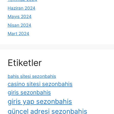
Haziran 2024
Mayıs 2024
Nisan 2024
Mart 2024
Etiketler
bahis sitesi sezonbahis
casino sitesi sezonbahis
giris sezonbahis
giris yap sezonbahis
güncel adresi sezonbahis