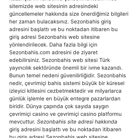
sitemizde web sitesinin adresindeki
güncellemeler hakkında size önerdiğimiz bilgileri
her zaman bulacaksınız. Sezonbahis giriş
adresini başlattı ve bu noktadan itibaren bu
giriş adresi Sezonbahis web sitesine
yönlendirilecek. Daha fazla bilgi için
Sezonbahis.com adresini de ziyaret
edebilirsiniz. Sezonbahis web sitesi Türk
yayıncılık sektöründe önemli bir ivme kazandı.
Bunun temel nedeni güvenilirliğidir. Sezonbahis
nedir, çevrimiçi bahis sistemi büyük bir küresel
izleyici kitlesini cezbetmektedir ve milyarlarca
günlük işlemle en büyük entegre pazarlardan
biridir. Dünya çapında çok sayıda saygın
çevrimiçi casino ve çevrimiçi casino platformu
mevcuttur.
Sezonbahis site adresi hakkında
giriş adresini başlattı ve bu noktadan itibaren
bu giriş adresi Sezonbahis web sitesine