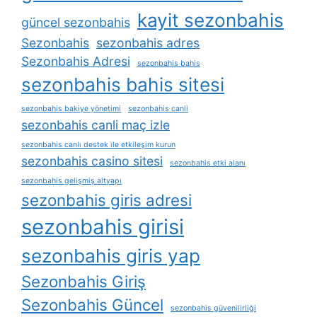
kayit sezonbahis
güncel sezonbahis
Sezonbahis
sezonbahis adres
Sezonbahis Adresi
sezonbahis bahis
sezonbahis bahis sitesi
sezonbahis bakiye yönetimi
sezonbahis canli
sezonbahis canli maç izle
sezonbahis canlı destek i̇le etkileşim kurun
sezonbahis casino sitesi
sezonbahis etki alanı
sezonbahis gelişmiş altyapı
sezonbahis giris adresi
sezonbahis girisi
sezonbahis giris yap
Sezonbahis Giriş
Sezonbahis Güncel
sezonbahis güvenilirliği