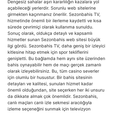
Dengesiz sahalar aşırı kararlılığın kazalara yol
açabileceği yerlerdir. Sorunlu web sitelerine
girmekten kaçınmanız önerilir. Sezonbahis TV,
hizmetinde önemli bir ilerleme kaydetti ve kısa
sürede çevrimiçi olarak kullanıma sunuldu.
Sonuç olarak, oldukça detaylı ve kapsamlı
hizmetler sunan Sezonbahis web sitesi büyük
ilgi gördü. Sezonbahis TV, daha geniş bir izleyici
kitlesine hitap etmek için spor tekliflerini
genişletti. Bu bağlamda hem aynı site üzerinden
bahis oynayabilir hem de maçı gerçek zamanlı
olarak izleyebilirsiniz. Bu, tüm casino severler
için olumlu bir husustur. Bir bahis sitesinin
detayları ve kalitesi, sunulan hizmet kadar
önemli olduğundan, site seçerken her iki unsuru
da dikkate almak çok önemlidir. Sezonbahis,
canlı maçları canlı izle sekmesi aracılığıyla
izleme seçeneğini sunmak için televizyon