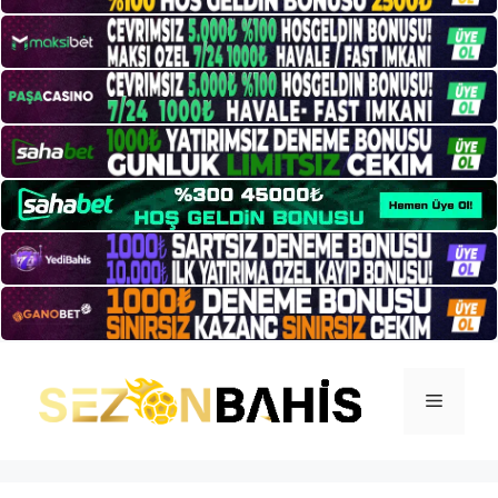
İçeriğe
atla
Menü