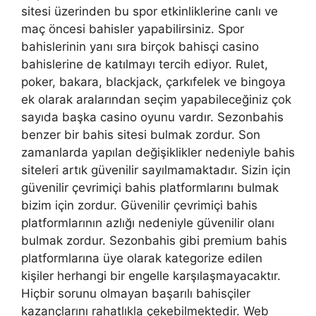
sitesi üzerinden bu spor etkinliklerine canlı ve
maç öncesi bahisler yapabilirsiniz. Spor
bahislerinin yanı sıra birçok bahisçi casino
bahislerine de katılmayı tercih ediyor. Rulet,
poker, bakara, blackjack, çarkıfelek ve bingoya
ek olarak aralarından seçim yapabileceğiniz çok
sayıda başka casino oyunu vardır. Sezonbahis
benzer bir bahis sitesi bulmak zordur. Son
zamanlarda yapılan değişiklikler nedeniyle bahis
siteleri artık güvenilir sayılmamaktadır. Sizin için
güvenilir çevrimiçi bahis platformlarını bulmak
bizim için zordur. Güvenilir çevrimiçi bahis
platformlarının azlığı nedeniyle güvenilir olanı
bulmak zordur. Sezonbahis gibi premium bahis
platformlarına üye olarak kategorize edilen
kişiler herhangi bir engelle karşılaşmayacaktır.
Hiçbir sorunu olmayan başarılı bahisçiler
kazançlarını rahatlıkla çekebilmektedir. Web