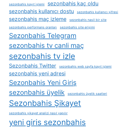
sezonbahis kaç oldu
sezonbahis kayıt i̇şlemi
sezonbahis kullanıcı dostu
sezonbahis kullanıcı şifresi
sezonbahis maç izleme
sezonbahis nasil bir site
sezonbahis performans oranları
sezonbahis site erişimi
Sezonbahis Telegram
sezonbahis tv canli maç
sezonbahis tv izle
Sezonbahis Twitter
sezonbahis web sayfa kayıt işlemi
sezonbahis yeni adresi
Sezonbahis Yeni Giriş
sezonbahis üyelik
sezonbahis üyelik saatleri
Sezonbahis Şikayet
sezonbahis şikayet analizi nasıl yapılır
yeni giris sezonbahis