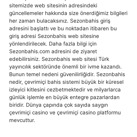
sitemizde web sitesinin adresindeki
güncellemeler hakkında size önerdiğimiz bilgileri
her zaman bulacaksınız. Sezonbahis giriş
adresini başlattı ve bu noktadan itibaren bu
giriş adresi Sezonbahis web sitesine
yönlendirilecek. Daha fazla bilgi için
Sezonbahis.com adresini de ziyaret
edebilirsiniz. Sezonbahis web sitesi Türk
yayıncılık sektöründe önemli bir ivme kazandı.
Bunun temel nedeni güvenilirliğidir. Sezonbahis
nedir, çevrimiçi bahis sistemi büyük bir küresel
izleyici kitlesini cezbetmektedir ve milyarlarca
günlük işlemle en büyük entegre pazarlardan
biridir. Dünya çapında çok sayıda saygın
çevrimiçi casino ve çevrimiçi casino platformu
mevcuttur.